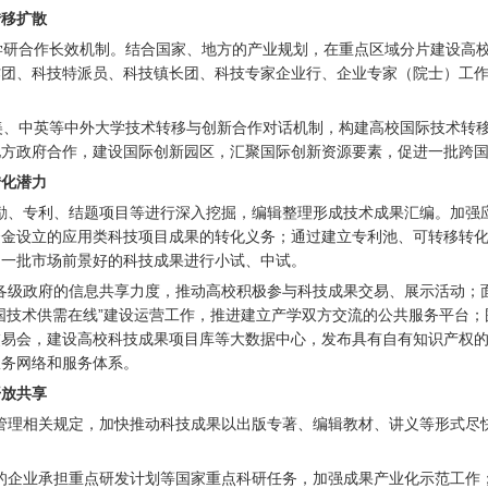
转移扩散
产学研合作长效机制。结合国家、地方的产业规划，在重点区域分片建设高
作团、科技特派员、科技镇长团、科技专家企业行、企业专家（院士）工
中美、中英等中外大学技术转移与创新合作对话机制，构建高校国际技术转
地方政府合作，建设国际创新园区，汇聚国际创新资源要素，促进一批跨
转化潜力
励、专利、结题项目等进行深入挖掘，编辑整理形成技术成果汇编。加强
资金设立的应用类科技项目成果的转化义务；通过建立专利池、可转移转
动一批市场前景好的科技成果进行小试、中试。
各级政府的信息共享力度，推动高校积极参与科技成果交易、展示活动；
国技术供需在线”建设运营工作，推进建立产学双方交流的公共服务平台
交易会，建设高校科技成果项目库等大数据中心，发布具有自有知识产权
服务网络和服务体系。
开放共享
管理相关规定，加快推动科技成果以出版专著、编辑教材、讲义等形式尽
的企业承担重点研发计划等国家重点科研任务，加强成果产业化示范工作；